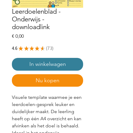
Leerdoelenblad -
Onderwijs -
downloadlink
Prijs
€ 0,00
4.6
★
★
★
★
★
73
73
In winkelwagen
Nu kopen
Visuele template waarmee je een
leerdoelen-gesprek leuker en
duidelijker maakt. De leerling
heeft op één A4 overzicht en kan
afvinken als het doel is behaald.
Ideaal in het onderwijs.