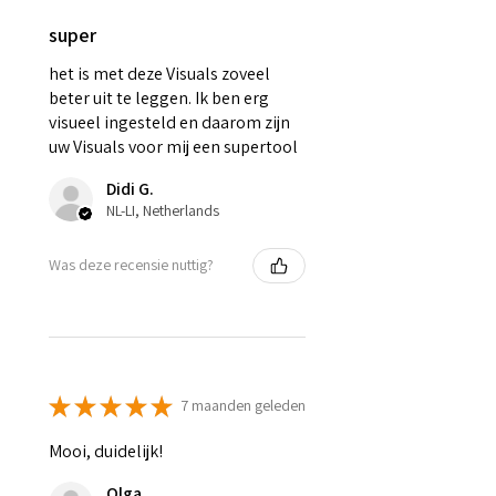
super
het is met deze Visuals zoveel
beter uit te leggen. Ik ben erg
visueel ingesteld en daarom zijn
uw Visuals voor mij een supertool
Didi G.
NL-LI, Netherlands
Was deze recensie nuttig?
★
★
★
★
★
7 maanden geleden
Mooi, duidelijk!
Olga