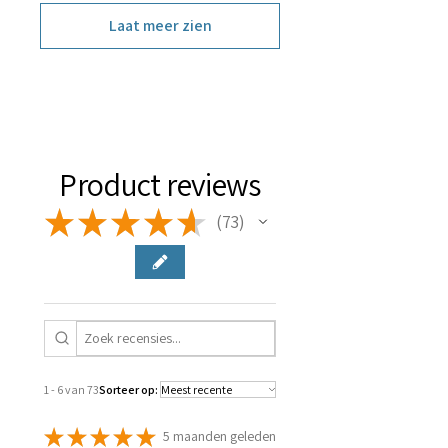
Laat meer zien
Product reviews
★
★
★
★
★
73
73
1 - 6 van 73
Sorteer op:
★
★
★
★
★
5 maanden geleden