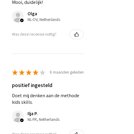
Mooi, duidelijk!
Olga
NL-OV, Netherlands
Was deze recensie nuttig?
★
★
★
★
★
8 maanden geleden
positief ingesteld
Doet mij denken aan de methode
kids skills.
Ilja P.
NL-FR, Netherlands