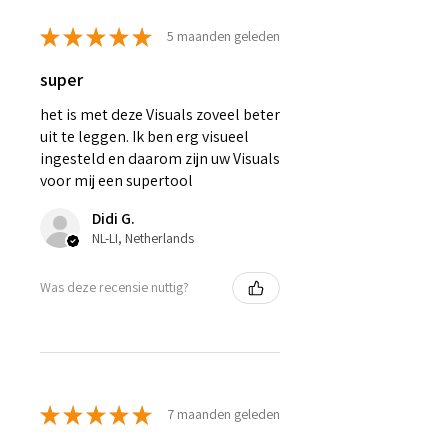
★
★
★
★
★
5 maanden geleden
super
het is met deze Visuals zoveel beter
uit te leggen. Ik ben erg visueel
ingesteld en daarom zijn uw Visuals
voor mij een supertool
Didi G.
NL-LI, Netherlands
Was deze recensie nuttig?
★
★
★
★
★
7 maanden geleden