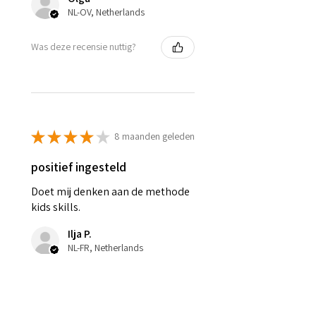
NL-OV, Netherlands
Was deze recensie nuttig?
★
★
★
★
★
8 maanden geleden
positief ingesteld
Doet mij denken aan de methode
kids skills.
Ilja P.
NL-FR, Netherlands
Was deze recensie nuttig?