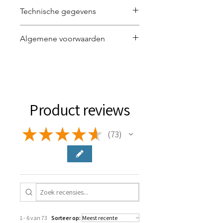
Technische gegevens
2480 x 3508 px | 300dpi | JPG
Algemene voorwaarden
Lees
hier
de algemene voorwaarden
voor het gebruik van de visual.
Product reviews
★
★
★
★
★
73
73
1 - 6 van 73
Sorteer op: