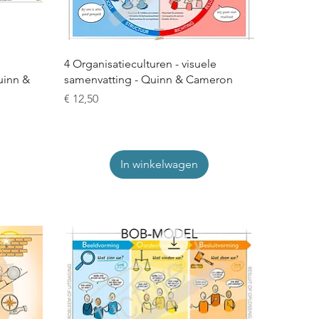
4 Organisatieculturen - visuele
uinn &
samenvatting - Quinn & Cameron
Prijs
€ 12,50
In winkelwagen