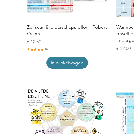
Zelfscan 8 leiderschapsrollen - Robert
Wanneer
Quinn
onveilig
Eijberg
Prijs
€ 12,50
Prijs
€ 12,50
★
★
★
★
★
16
16
In winkelwagen