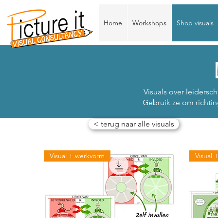
Home
Workshops
Shop visuals
Visuals over leiders
Gebruik ze om richtin
< terug naar alle visuals
Visual + werkvorm
Visual 