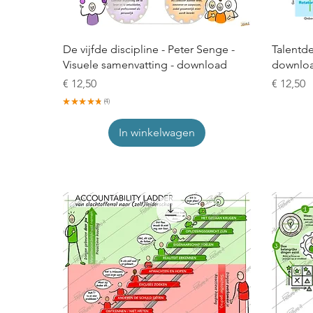
De vijfde discipline - Peter Senge -
Talentd
Visuele samenvatting - download
downloa
Prijs
Prijs
€ 12,50
€ 12,50
★
★
★
★
★
4
4
In winkelwagen