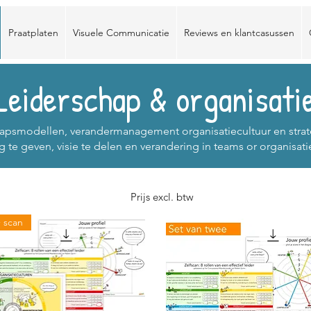
Praatplaten
Visuele Communicatie
Reviews en klantcasussen
Leiderschap & organisati
chapsmodellen, verandermanagement organisatiecultuur en strat
g te geven, visie te delen en verandering in teams or organisati
Prijs excl. btw
+ scan