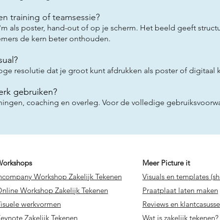
en training of teamsessie?
m als poster, hand-out of op je scherm. Het beeld geeft structu
emers de kern beter onthouden.
sual?
e resolutie dat je groot kunt afdrukken als poster of digitaal k
werk gebruiken?
rainingen, coaching en overleg. Voor de volledige gebruiksvoorw
Workshops
Meer Picture it
ncompany Workshop Zakelijk Tekenen
Visuals en templates (s
nline Workshop Zakelijk Tekenen
Praatplaat laten maken
isuele werkvormen
Reviews en klantcasuss
eynote Zakelijk Tekenen
Wat is zakelijk tekenen?​