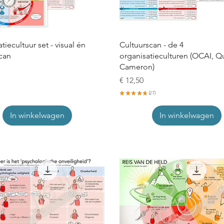
tiecultuur set - visual én
Cultuurscan - de 4
can
organisatieculturen (OCAI, Q
Cameron)
Prijs
€ 12,50
★
★
★
★
★
27
27
In winkelwagen
In winkelwagen