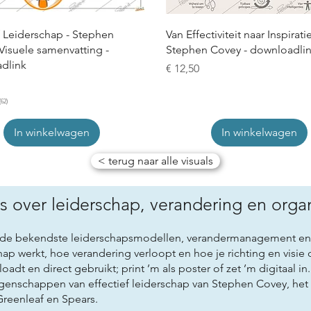
f Leiderschap - Stephen
Van Effectiviteit naar Inspiratie
Visuele samenvatting -
Stephen Covey - downloadli
dlink
Prijs
€ 12,50
62
62
In winkelwagen
In winkelwagen
< terug naar alle visuals
ls over leiderschap, verandering en organ
er de bekendste leiderschapsmodellen, verandermanagement en 
ap werkt, hoe verandering verloopt en hoe je richting en visie d
loadt en direct gebruikt; print ’m als poster of zet ’m digitaal 
genschappen van effectief leiderschap
van Stephen Covey, het
reenleaf en Spears.