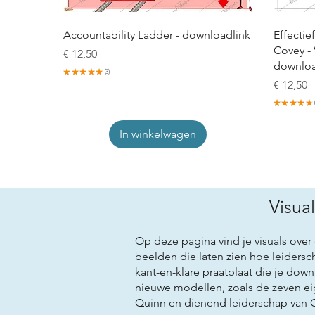
Accountability Ladder - downloadlink
Effectie
Covey - 
Prijs
€ 12,50
downloa
★
★
★
★
★
3
3
Prijs
€ 12,50
★
★
★
★
★
In winkelwagen
Visua
Op deze pagina vind je visuals ov
beelden die laten zien hoe leidersch
kant-en-klare praatplaat die je down
nieuwe modellen, zoals de
zeven ei
Quinn en
dienend leiderschap
van G