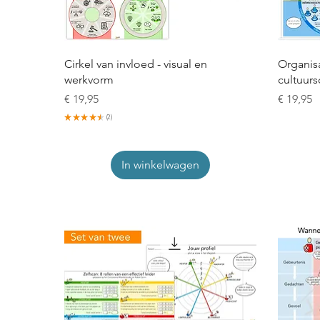
Cirkel van invloed - visual en
Organisa
werkvorm
cultuurs
Prijs
Prijs
€ 19,95
€ 19,95
★
★
★
★
★
2
2
In winkelwagen