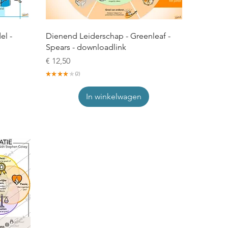
el -
Dienend Leiderschap - Greenleaf -
Spears - downloadlink
Prijs
€ 12,50
★
★
★
★
★
2
2
In winkelwagen