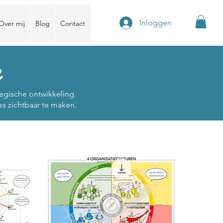
Inloggen
Over mij
Blog
Contact
e
egische ontwikkeling.
es zichtbaar te maken.