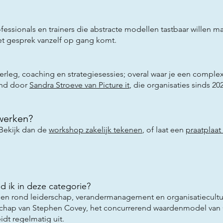
ssionals en trainers die abstracte modellen tastbaar willen mak
et gesprek vanzelf op gang komt.
verleg, coaching en strategiesessies; overal waar je een comple
end door
Sandra Stroeve van Picture it
, die organisaties sinds 2
 werken?
 Bekijk dan de
workshop zakelijk tekenen
, of laat een
praatplaa
d ik in deze categorie?
len rond leiderschap, verandermanagement en organisatiecultu
rschap van Stephen Covey, het concurrerend waardenmodel van 
dt regelmatig uit.