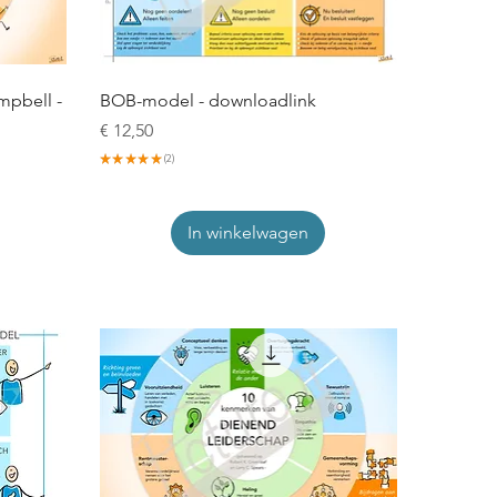
mpbell -
BOB-model - downloadlink
Prijs
€ 12,50
★
★
★
★
★
2
2
In winkelwagen