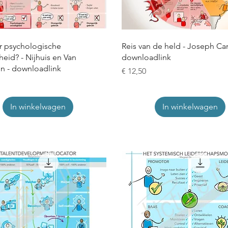
 psychologische
Reis van de held - Joseph Ca
heid? - Nijhuis en Van
downloadlink
en - downloadlink
Prijs
€ 12,50
In winkelwagen
In winkelwagen