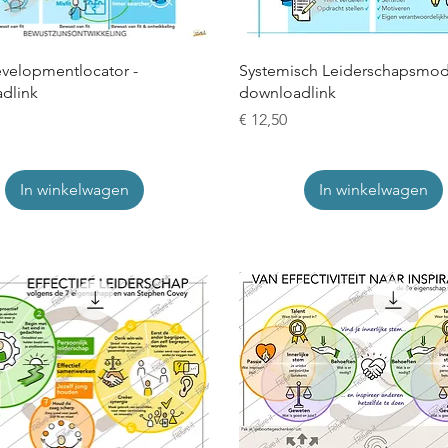
evelopmentlocator -
Systemisch Leiderschapsmod
dlink
downloadlink
Prijs
€ 12,50
In winkelwagen
In winkelwagen