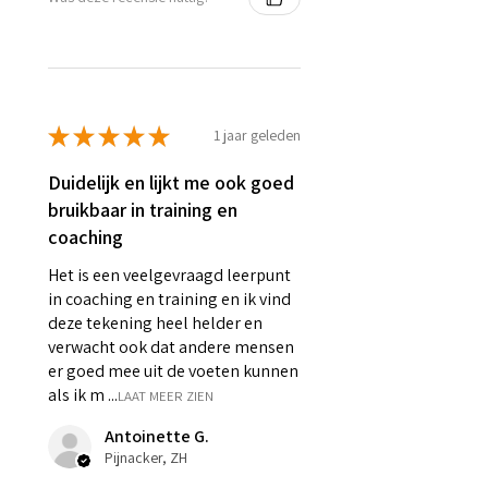
★
★
★
★
★
1 jaar geleden
Duidelijk en lijkt me ook goed
bruikbaar in training en
coaching
Het is een veelgevraagd leerpunt
in coaching en training en ik vind
deze tekening heel helder en
verwacht ook dat andere mensen
er goed mee uit de voeten kunnen
als ik m ...
LAAT MEER ZIEN
Antoinette G.
Pijnacker, ZH