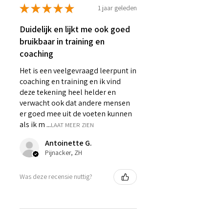
★
★
★
★
★
1 jaar geleden
Duidelijk en lijkt me ook goed
bruikbaar in training en
coaching
Het is een veelgevraagd leerpunt in
coaching en training en ik vind
deze tekening heel helder en
verwacht ook dat andere mensen
er goed mee uit de voeten kunnen
als ik m ...
LAAT MEER ZIEN
Antoinette G.
Pijnacker, ZH
Was deze recensie nuttig?