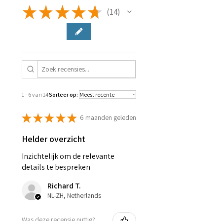
★
★
★
★
★
14
14
1 - 6 van 14
Sorteer op:
★
★
★
★
★
6 maanden geleden
Helder overzicht
Inzichtelijk om de relevante
details te bespreken
Richard T.
NL-ZH, Netherlands
Was deze recensie nuttig?