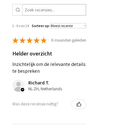
1 - 6 van 14
Sorteer op:
★
★
★
★
★
6 maanden geleden
Helder overzicht
Inzichtelijk om de relevante details
te bespreken
Richard T.
NL-ZH, Netherlands
Was deze recensie nuttig?