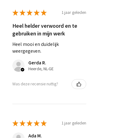
★
★
★
★
★
1 jaar geleden
Heel helder verwoord en te
gebruiken in mijn werk
Heel mooi en duidelijk
weergegeven.
Gerda R.
Heerde, NL-GE
Was deze recensie nuttig?
★
★
★
★
★
1 jaar geleden
Ada M.