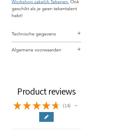
Workshop zakelijk Tekenen.
Ook
geschikt als je geen tekentalent
hebt!
Technische gegevens
7016 x 4961 px | 300dpi | JPG
Algemene voorwaarden
Lees
hier
de algemene voorwaarden
voor het gebruik van de visual.
Product reviews
★
★
★
★
★
14
14