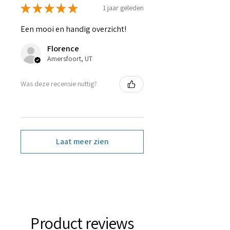
★
★
★
★
★
1 jaar geleden
Een mooi en handig overzicht!
Florence
Amersfoort, UT
Was deze recensie nuttig?
Laat meer zien
Product reviews