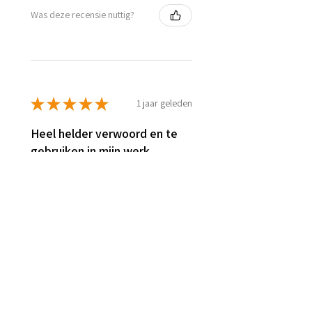
Was deze recensie nuttig?
★
★
★
★
★
1 jaar geleden
Heel helder verwoord en te
gebruiken in mijn werk
Heel mooi en duidelijk
weergegeven.
Gerda R.
Heerde, NL-GE
Was deze recensie nuttig?