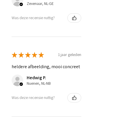
Zevenaar, NL-GE
Was deze recensie nuttig?
★
★
★
★
★
1 jaar geleden
heldere afbeelding, mooi concreet
Hedwig P.
Nuenen, NL-NB
Was deze recensie nuttig?