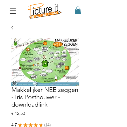
Makkelijker NEE zeggen
- Iris Posthouwer -
downloadlink
Prijs
€ 12,50
4.7
★
★
★
★
★
14
14