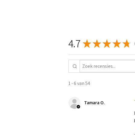
4.7
★
★
★
★
★
5
1 - 6 van 54
Tamara O.