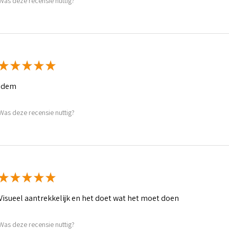
Was deze recensie nuttig?
★
★
★
★
★
idem
Was deze recensie nuttig?
★
★
★
★
★
Visueel aantrekkelijk en het doet wat het moet doen
Was deze recensie nuttig?