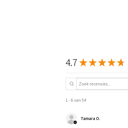
4.7
★
★
★
★
★
1 - 6 van 54
Tamara O.