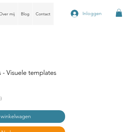
Inloggen
Over mij
Blog
Contact
s - Visuele templates
4
 winkelwagen