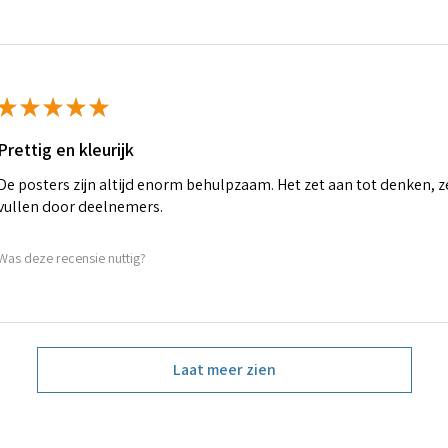
★
★
★
★
★
Prettig en kleurijk
De posters zijn altijd enorm behulpzaam. Het zet aan tot denken, ze 
vullen door deelnemers.
Was deze recensie nuttig?
Laat meer zien