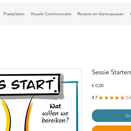
Praatplaten
Visuele Communicatie
Reviews en klantcasussen
Sessie Starter
Prijs
€ 0,00
4.7
★
★
★
★
★
5
54
In