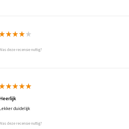
★
★
★
★
★
Was deze recensie nuttig?
★
★
★
★
★
Heerlijk
Lekker duidelijk
Was deze recensie nuttig?