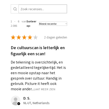
1 - 6 van
Sorteer
2.086
op:
★
★
★
★
★
2 dagen geleden
De cultuurscan is letterlijk en
figuurlijk een scan!
De tekening is overzichtelijk, en
gedetailleerd tegelijkertijd. Het is
een mooie opstap naar het
gesprek over cultuur. Handig in
gebruik. Picture it heeft ook
mooie ander...
LAAT MEER ZIEN
D. S.
NL-UT, Netherlands