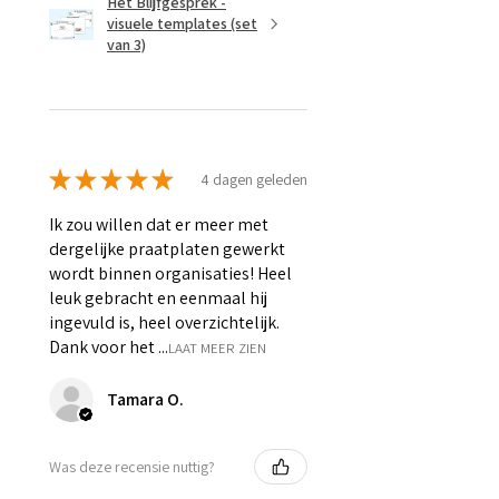
Het Blijfgesprek -
visuele templates (set
van 3)
★
★
★
★
★
4 dagen geleden
Ik zou willen dat er meer met
dergelijke praatplaten gewerkt
wordt binnen organisaties! Heel
leuk gebracht en eenmaal hij
ingevuld is, heel overzichtelijk.
Dank voor het ...
LAAT MEER ZIEN
Tamara O.
Was deze recensie nuttig?