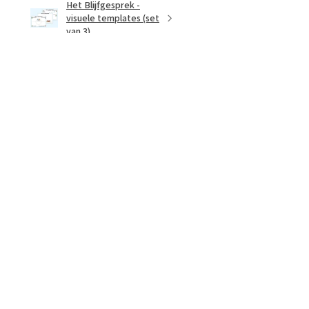
Het Blijfgesprek -
visuele templates (set
van 3)
★
★
★
★
★
1 week geleden
Goed, duidelijk
Ik heb hem nog niet gebruikt,
maar t lijkt me een mooie en
duidelijke visuele ondersteuning
Hennie
Noord-Brabant
Was deze recensie nuttig?