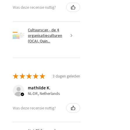
Was deze recensie nuttig?
Cultuurscan - de 4
organisatieculturen
(OCAI, Quin...
★
★
★
★
★
3 dagen geleden
mathilde K.
NL-DR, Netherlands
Was deze recensie nuttig?