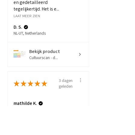
en gedetailleerd
tegelijkertijd. Het is e...
LAAT MEER ZIEN
D. S.
NL-UT, Netherlands
Bekijk product
Cultuurscan - d...
3 dagen
★
★
★
★
★
geleden
mathilde K.
NL-DR, Netherlands
Bekijk product
Het Blijfgespre...