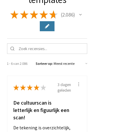
★
★
★
★
★
2.086
2086
1 - 6 van 2.086
Sorteer op:
3 dagen
★
★
★
★
★
geleden
De cultuurscan is
letterlijk en figuurlijk een
scan!
De tekening is overzichtelijk,