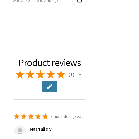
Was deze recensie nuttig?
Product reviews
★
★
★
★
★
1
1
★
★
★
★
★
3 maanden geleden
Nathalie V.
Goes, NL-ZE