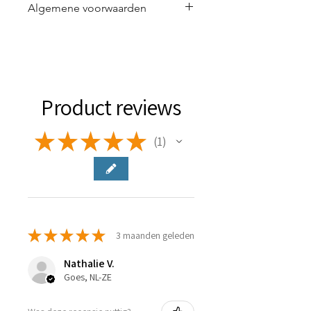
Algemene voorwaarden
Lees
hier
de algemene voorwaarden
voor het gebruik van de visual.
Product reviews
★
★
★
★
★
1
1
★
★
★
★
★
3 maanden geleden
Nathalie V.
Goes, NL-ZE