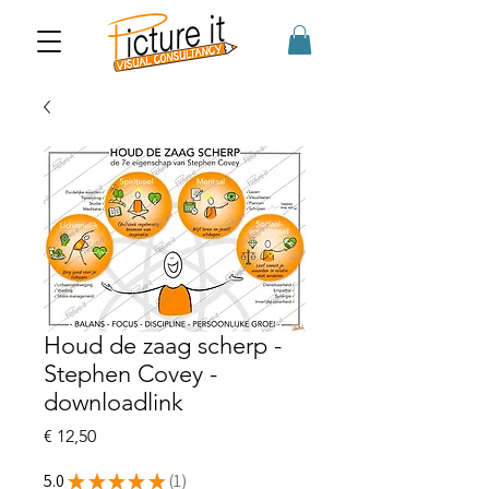
Houd de zaag scherp -
Stephen Covey -
downloadlink
Prijs
€ 12,50
5.0
★
★
★
★
★
1
1