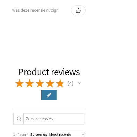
Was deze recensie nuttig?
Product reviews
★
★
★
★
★
4
4
1 - 4 van 4
Sorteer op: