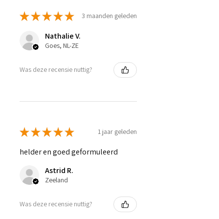
★
★
★
★
★
3 maanden geleden
Nathalie V.
Goes, NL-ZE
Was deze recensie nuttig?
★
★
★
★
★
1 jaar geleden
helder en goed geformuleerd
Astrid R.
Zeeland
Was deze recensie nuttig?