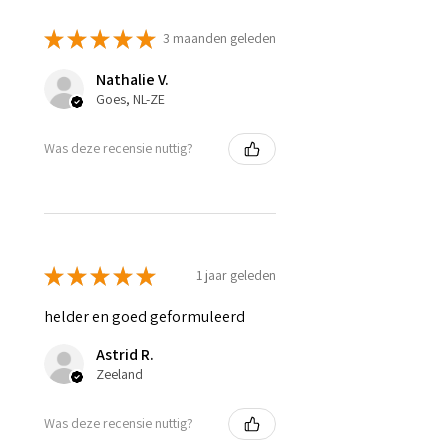
★
★
★
★
★
3 maanden geleden
Nathalie V.
Goes, NL-ZE
Was deze recensie nuttig?
★
★
★
★
★
1 jaar geleden
helder en goed geformuleerd
Astrid R.
Zeeland
Was deze recensie nuttig?