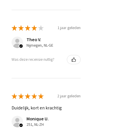
★
★
★
★
★
1 jaar geleden
Theo V.
Nijmegen, NL-GE
Was deze recensie nuttig?
★
★
★
★
★
2 jaar geleden
Duidelijk, kort en krachtig
Monique U.
251, NL-ZH