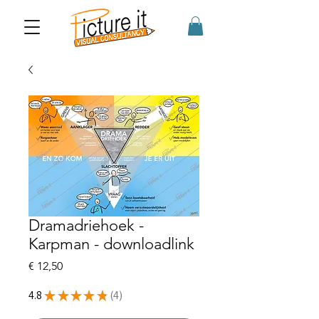
Dramadriehoek -
Karpman - downloadlink
Prijs
€ 12,50
4.8
★
★
★
★
★
4
4