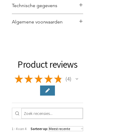
Technische gegevens
7016 x 4961 px | 300dpi | JPG
Algemene voorwaarden
Lees
hier
de algemene voorwaarden
voor het gebruik van de visual.
Product reviews
★
★
★
★
★
4
4
1 - 4 van 4
Sorteer op: